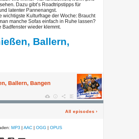
sehen. Dazu gibt’s Roadtripstipps für
nd latenter Pannenangst.
e wichtigste Kulturfrage der Woche: Braucht
 man manche Sofas einfach in Ruhe lassen?
ne Badfenster wieder klemmt.
ießen, Ballern,
en, Ballern, Bangen
All episodes
›
laden:
MP3
|
AAC
|
OGG
|
OPUS