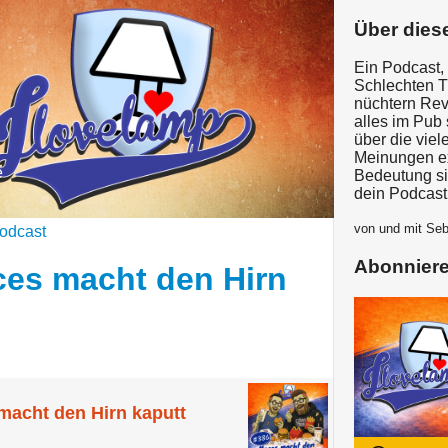
Über dies
Ein Podcast,
Schlechten T
nüchtern Rev
alles im Pub 
über die viel
Meinungen ex
e
Bedeutung si
dein Podcast
von und mit Se
odcast
Abonnier
ces macht den Hirn
macht den Hirn kaputt