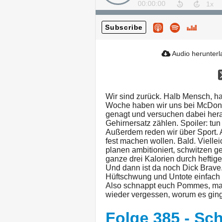
00:00:00
Subscribe
Audio herunter
Wir sind zurück. Halb Mensch, ha
Woche haben wir uns bei McDona
genagt und versuchen dabei hera
Gehirnersatz zählen. Spoiler: tun 
Außerdem reden wir über Sport. A
fest machen wollen. Bald. Vielle
planen ambitioniert, schwitzen g
ganze drei Kalorien durch heftig
Und dann ist da noch Dick Brave.
Hüftschwung und Untote einfach
Also schnappt euch Pommes, mach
wieder vergessen, worum es ging
Folge 385 - Sc