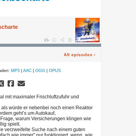
scharte
All episodes
›
laden:
MP3
|
AAC
|
OGG
|
OPUS
l mit maximaler Frischluftzufuhr und
 als würde er nebenbei noch einen Reaktor
ßerdem geht’s um Autokauf,
 Frage, warum Versicherungen klingen wie
lig spielt.
die verzweifelte Suche nach einem guten
ach wie immer“ nur funktioniert, wenn „wie