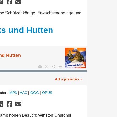
che Schützenkönige, Erwachsenendinge und
ks und Hutten
nd Hutten
All episodes
›
laden:
MP3
|
AAC
|
OGG
|
OPUS
Lamp hohen Besuch: Winston Churchill