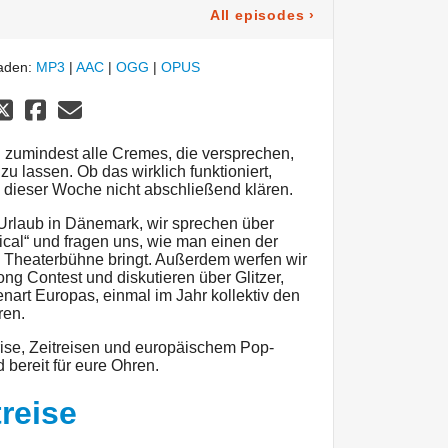
All episodes
›
laden:
MP3
|
AAC
|
OGG
|
OPUS
n zumindest alle Cremes, die versprechen,
u lassen. Ob das wirklich funktioniert,
dieser Woche nicht abschließend klären.
 Urlaub in Dänemark, wir sprechen über
ical“ und fragen uns, wie man einen der
ie Theaterbühne bringt. Außerdem werfen wir
ng Contest und diskutieren über Glitzer,
art Europas, einmal im Jahr kollektiv den
ren.
ise, Zeitreisen und europäischem Pop-
 bereit für eure Ohren.
treise