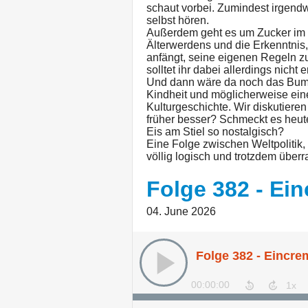
schaut vorbei. Zumindest irgendw
selbst hören.
Außerdem geht es um Zucker im B
Älterwerdens und die Erkenntnis
anfängt, seine eigenen Regeln z
solltet ihr dabei allerdings nicht 
Und dann wäre da noch das BumB
Kindheit und möglicherweise eine
Kulturgeschichte. Wir diskutiere
früher besser? Schmeckt es heu
Eis am Stiel so nostalgisch?
Eine Folge zwischen Weltpolitik,
völlig logisch und trotzdem über
Folge 382 - Ei
04. June 2026
Folge 382 - Eincr
00:00:00