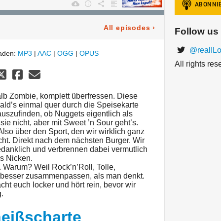
All episodes
›
Follow us
@realIL
laden:
MP3
|
AAC
|
OGG
|
OPUS
All rights re
lb Zombie, komplett überfressen. Diese
ld’s einmal quer durch die Speisekarte
uszufinden, ob Nuggets eigentlich als
sie nicht, aber mit Sweet ’n Sour geht’s.
lso über den Sport, den wir wirklich ganz
icht. Direkt nach dem nächsten Burger. Wir
edanklich und verbrennen dabei vermutlich
es Nicken.
 Warum? Weil Rock’n’Roll, Tolle,
 besser zusammenpassen, als man denkt.
t euch locker und hört rein, bevor wir
.
heißscharte