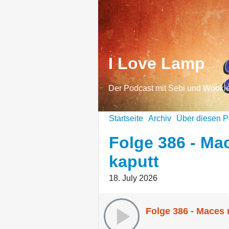
I Love Lamp
Der Podcast mit Sebi und Wooki
Startseite
Archiv
Über diesen P
Folge 386 - Ma
kaputt
18. July 2026
Folge 386 - Maces 