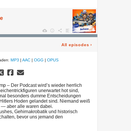
se
All episodes
›
laden:
MP3
|
AAC
|
OGG
|
OPUS
mp – Der Podcast wird’s wieder herrlich
eichentrickfiguren unerwartet hot sind,
mal besonders dumme Entscheidungen
i Hitlers Hoden gelandet sind. Niemand weiß
 — aber alle waren dabei.
ushes, Gehirnakrobatik und historisch
schalten, bevor uns jemand den