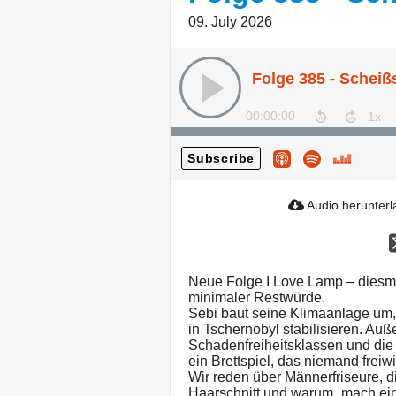
09. July 2026
Folge 385 - Scheiß
00:00:00
Subscribe
Audio herunter
Neue Folge I Love Lamp – diesma
minimaler Restwürde.
Sebi baut seine Klimaanlage um,
in Tschernobyl stabilisieren. Au
Schadenfreiheitsklassen und die
ein Brettspiel, das niemand freiwil
Wir reden über Männerfriseure, 
Haarschnitt und warum „mach einf